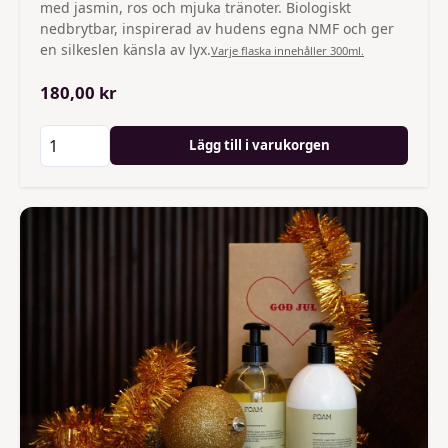
med jasmin, ros och mjuka tränoter. Biologiskt
nedbrytbar, inspirerad av hudens egna NMF och ger
en silkeslen känsla av lyx.
Varje flaska innehåller 300ml.
180,00 kr
Lägg till i varukorgen