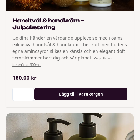
Handtvål & handkräm –
Julpaketering
Ge dina händer en vårdande upplevelse med Foams
exklusiva handtvål & handkräm – berikad med hudens
egna aminosyror, silkeslen känsla och en elegant doft
som skämmer bort dig och vår planet.
Varje flaska
innehåller 300ml.
180,00 kr
Lägg till i varukorgen