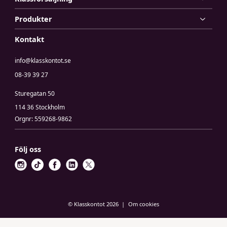
Produkter
Kontakt
info@klasskontot.se
08-39 39 27
Sturegatan 50
114 36 Stockholm
Orgnr: 559268-9862
Följ oss
i
t
f
l
x
n
i
a
i
s
k
c
n
t
t
e
k
© Klasskontot 2026
Om cookies
a
o
b
e
g
k
o
d