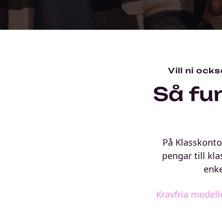
Vill ni ock
Så fu
På Klasskontot
pengar till kl
enke
Kravfria modell