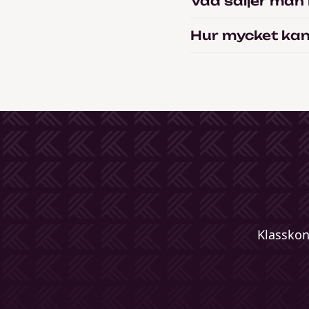
Vad säljer man
Hur mycket kan 
Klasskont