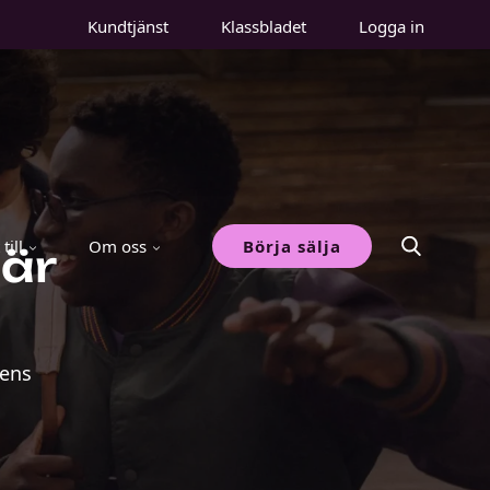
Kundtjänst
Klassbladet
Logga in
till
Om oss
Börja sälja
är
sens