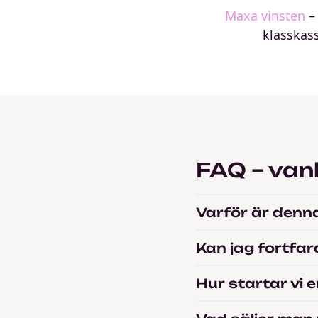
Maxa vinsten
– 
klasskas
FAQ – van
Varför är den
Kan jag fortfa
Hur startar vi 