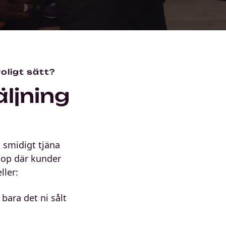
roligt sätt?
ljning
h smidigt tjäna
shop där kunder
ller:
bara det ni sålt