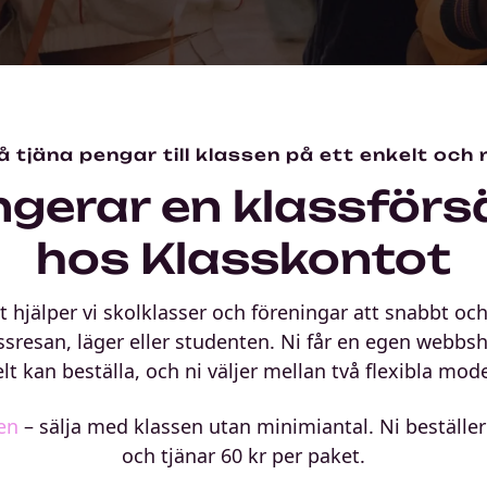
så tjäna pengar till klassen på ett enkelt och 
ngerar en klassförsä
hos Klasskontot
 hjälper vi skolklasser och föreningar att snabbt oc
assresan, läger eller studenten. Ni får en egen webb
lt kan beställa, och ni väljer mellan två flexibla mode
en
– sälja med klassen utan minimiantal. Ni beställer 
och tjänar 60 kr per paket.