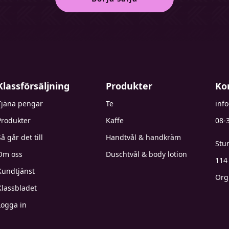
Klassförsäljning
Produkter
Ko
Tjäna pengar
Te
inf
Produkter
Kaffe
08-
å går det till
Handtvål & handkräm
Stu
Om oss
Duschtvål & body lotion
114
Kundtjänst
Org
Klassbladet
Logga in