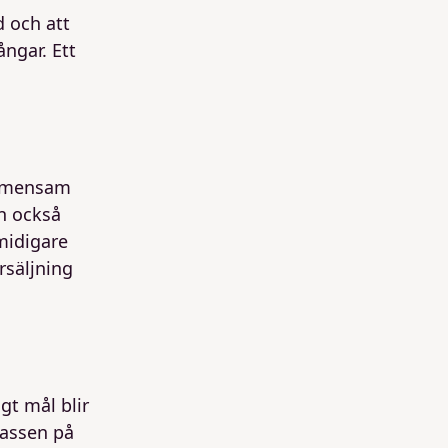
d och att
ngar. Ett
 gemensam
n också
midigare
rsäljning
gt mål blir
lassen på