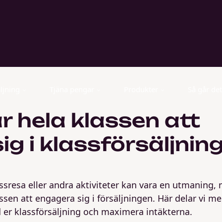
ljning
Tjäna pengar
Produkter
Så går det 
r hela klassen att
ig i klassförsäljnin
lassresa eller andra aktiviteter kan vara en utmaning
lassen att engagera sig i försäljningen. Här delar vi m
d er klassförsäljning och maximera intäkterna.