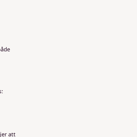
både
s:
jer att