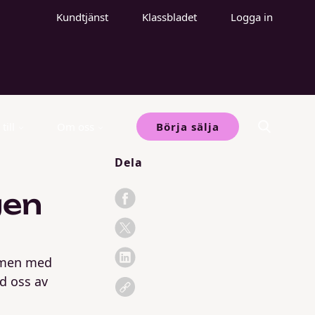
Kundtjänst
Klassbladet
Logga in
till
Om oss
Börja sälja
Dela
gen
, men med
ed oss av