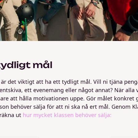
tydligt mål
är det viktigt att ha ett tydligt mål. Vill ni tjäna penga
dentskiva, ett evenemang eller något annat? När alla 
ättare att hålla motivationen uppe. Gör målet konkret
son behöver sälja för att ni ska nå ert mål. Genom K
 räkna ut
hur mycket klassen behöver sälja: