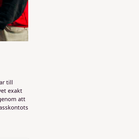
r till
vet exakt
 genom att
lasskontots