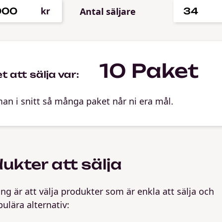
kr
Antal säljare
10
Paket
t att sälja var:
man i snitt så många paket når ni era mål.
dukter att sälja
ing är att välja produkter som är enkla att sälja och
ulära alternativ: