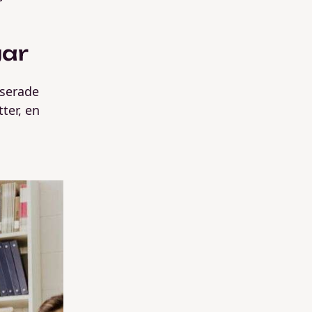
gar
aserade
ter, en