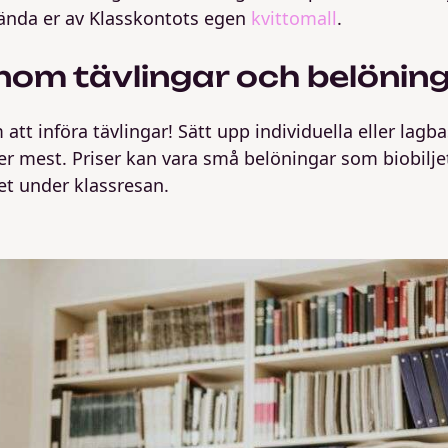
nvända er av Klasskontots egen
kvittomall
.
nom tävlingar och belönin
att införa tävlingar! Sätt upp individuella eller lagb
 mest. Priser kan vara små belöningar som biobiljet
itet under klassresan.