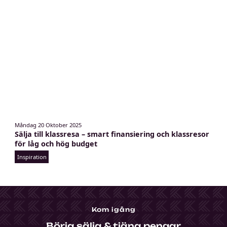
e
6
n
l
o
g
o
k
Måndag 20 Oktober 2025
a
Sälja till klassresa – smart finansiering och klassresor
r
för låg och hög budget
t
Inspiration
a
s
o
m
v
Kom igång
i
s
Börja sälja & tjäna pengar