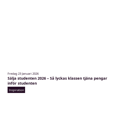
t
Fredag 23 Januari 2026
e
Sälja studenten 2026 – Så lyckas klassen tjäna pengar
s
inför studenten
o
Inspiration
m
k
a
n
s