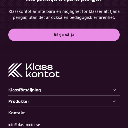
a
r
Klasskontot är inte bara en möjlighet för klasser att tjäna
r
pengar, utan det är också en pedagogisk erfarenhet.
e
s
e
Börja sälja
m
å
l
i
n
f
ö
r
e
Klassförsäljning
n
k
Produkter
l
a
Kontakt
s
s
info@klasskontot.se