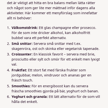
det är viktigt att hitta en bra balans mellan lätta rätter
och något som ger lite mer mättnad inför dagens alla
aktiviteter. Här kommer ett menyförslag som innefattar
allt ni behöver:
Välkomstdrink:
Ett glas champagne eller prosecco.
För de som inte dricker alkohol, kan alkoholfritt
bubbel vara ett perfekt alternativ.
Små snittar:
Servera små snittar med t.ex.
skagenröra, ost och skinka eller vegetarisk tapenade.
Croissanter:
En klassisk favorit – servera med brie,
prosciutto eller sylt och smör för ett enkelt men lyxigt
val.
Fruktfat:
Ett stort fat med färska frukter som
jordgubbar, melon, vindruvor och ananas ger en
fräsch touch.
Smoothies:
För en energiboost kan du servera
fräscha smoothies gjorda på bär, yoghurt och banan.
Yoghurt och granola:
Ett lätt alternativ för de som vill
hålla det enkelt.