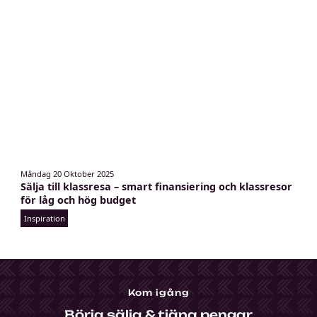
e
6
n
l
o
g
o
k
Måndag 20 Oktober 2025
a
Sälja till klassresa – smart finansiering och klassresor
r
för låg och hög budget
t
Inspiration
a
s
o
m
v
Kom igång
i
s
Börja sälja & tjäna pengar