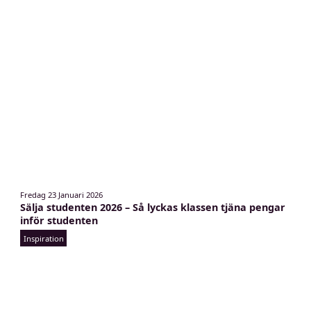
t
Fredag 23 Januari 2026
e
Sälja studenten 2026 – Så lyckas klassen tjäna pengar
s
inför studenten
o
Inspiration
m
k
a
n
s