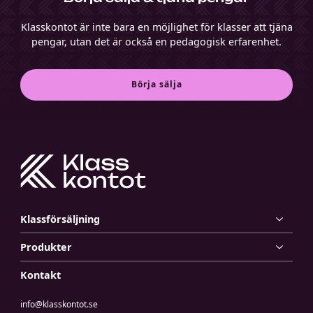
a
r
Klasskontot är inte bara en möjlighet för klasser att tjäna
r
pengar, utan det är också en pedagogisk erfarenhet.
e
s
e
Börja sälja
m
å
l
i
n
f
ö
r
e
Klassförsäljning
n
k
Produkter
l
a
Kontakt
s
s
info@klasskontot.se